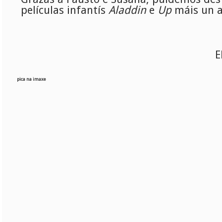
películas infantís
Aladdin
e
Up
máis un 
E
pica na imaxe