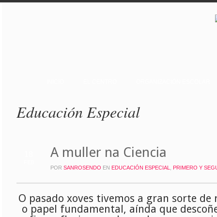
INICIO
EL CENTRO
ORGANIZACIÓN ESCOLAR
Educación Especial
A muller na Ciencia
18
FEB
POR
SANROSENDO
EN
EDUCACIÓN ESPECIAL
,
PRIMERO Y SE
O pasado xoves tivemos a gran sorte de r
o papel fundamental, aínda que descoñe