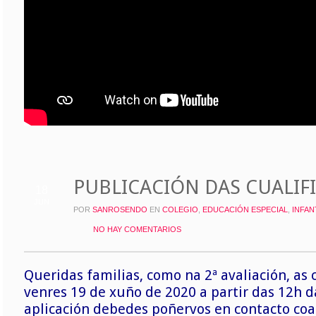
PUBLICACIÓN DAS CUALIF
18
JUN
POR
SANROSENDO
EN
COLEGIO
,
EDUCACIÓN ESPECIAL
,
INFAN
NO HAY COMENTARIOS
Queridas familias, como na 2ª avaliación, as 
venres 19 de xuño de 2020 a partir das 12h 
aplicación debedes poñervos en contacto coa t