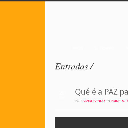
INICIO
EL CENTRO
O
Entradas /
Qué é a PAZ par
29
ENE
POR
SANROSENDO
EN
PRIMERO 