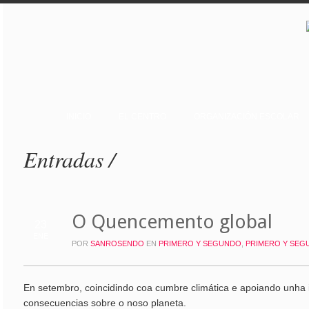
INICIO
EL CENTRO
ORGANIZACIÓN ESCOLAR
Entradas /
O Quencemento global
23
ENE
POR
SANROSENDO
EN
PRIMERO Y SEGUNDO
,
PRIMERO Y SEG
En setembro, coincidindo coa cumbre climática e apoiando unha i
consecuencias sobre o noso planeta.