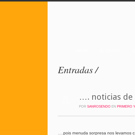
INICIO
EL CENTRO
O
Entradas /
…. noticias de
21
OCT
POR
SANROSENDO
EN
PRIMERO 
….pois menuda sorpresa nos levamos c