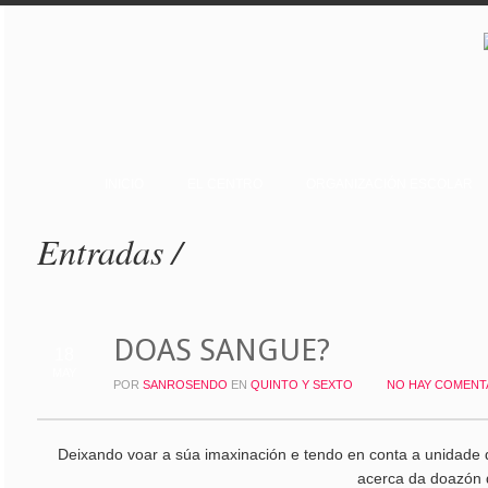
INICIO
EL CENTRO
ORGANIZACIÓN ESCOLAR
Entradas /
DOAS SANGUE?
18
MAY
POR
SANROSENDO
EN
QUINTO Y SEXTO
NO HAY COMENT
Deixando voar a súa imaxinación e tendo en conta a unidade 
acerca da doazón d