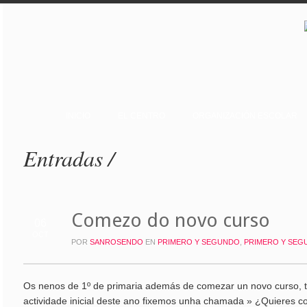
INICIO
EL CENTRO
ORGANIZACIÓN ESCOLAR
Entradas /
Comezo do novo curso
06
OCT
POR
SANROSENDO
EN
PRIMERO Y SEGUNDO
,
PRIMERO Y SEG
Os nenos de 1º de primaria además de comezar un novo curso
actividade inicial deste ano fixemos unha chamada » ¿Quieres c