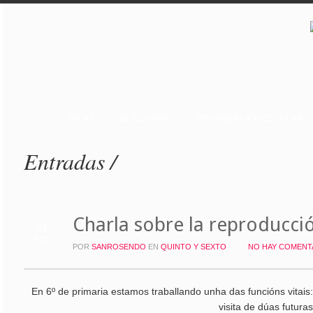
INICIO
EL CENTRO
ORGANIZACIÓN ESCOLAR
Entradas /
Charla sobre la reproducci
24
FEB
POR
SANROSENDO
EN
QUINTO Y SEXTO
NO HAY COMENT
En 6º de primaria estamos traballando unha das funcións vitais:
visita de dúas futur