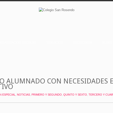
RGANIZACIÓN ESCOLAR
SERVICIOS
SECRETARÍA
BLOGS
O ALUMNADO CON NECESIDADES E
TIVO
N ESPECIAL
,
NOTICIAS
,
PRIMERO Y SEGUNDO
,
QUINTO Y SEXTO
,
TERCERO Y CUA