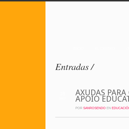
INICIO
EL CENTRO
O
Entradas /
AXUDAS PARA 
18
APOIO EDUCA
MAY
POR
SANROSENDO
EN
EDUCACIÓ