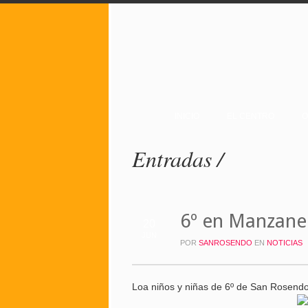
INICIO
EL CENTRO
O
Entradas /
6º en Manzan
20
JUN
POR
SANROSENDO
EN
NOTICIAS
Loa niños y niñas de 6º de San Rosend