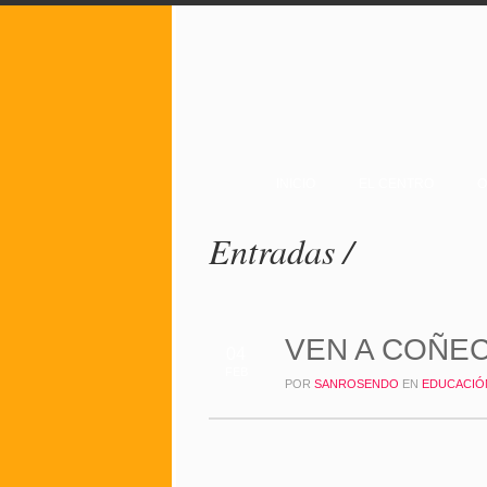
INICIO
EL CENTRO
O
Entradas /
VEN A COÑECE
04
FEB
POR
SANROSENDO
EN
EDUCACIÓ