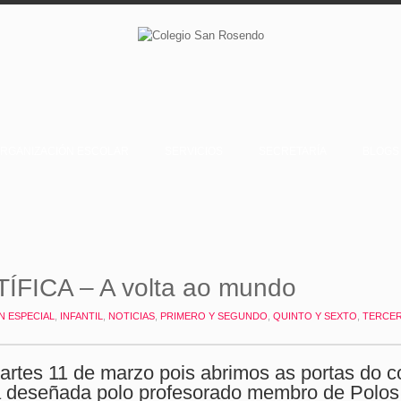
RGANIZACIÓN ESCOLAR
SERVICIOS
SECRETARÍA
BLOGS
TÍFICA – A volta ao mundo
N ESPECIAL
,
INFANTIL
,
NOTICIAS
,
PRIMERO Y SEGUNDO
,
QUINTO Y SEXTO
,
TERCER
tes 11 de marzo pois abrimos as portas do co
fica deseñada polo profesorado membro de Polos