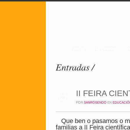
INICIO
EL CENTRO
O
Entradas /
II FEIRA CIEN
19
MAR
POR
SANROSENDO
EN
EDUCACIÓ
Que ben o pasamos o mar
familias a II Feira cientí