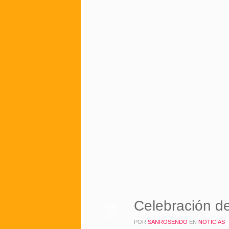
Celebración d
18
FEB
POR
SANROSENDO
EN
NOTICIAS