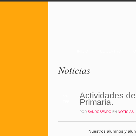
INICIO
EL CENTRO
O
Noticias
Actividades de
25
Primaria.
FEB
POR
SANROSENDO
EN
NOTICIAS
Nuestros alumnos y alum