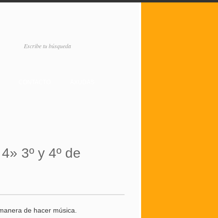
CONTACTO
AXUDAS
4» 3º y 4º de
 manera de hacer música.