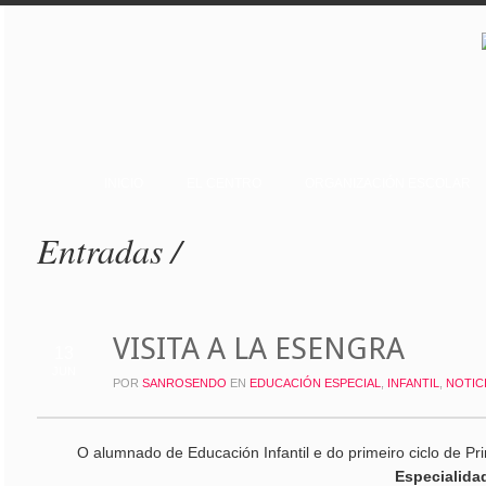
INICIO
EL CENTRO
ORGANIZACIÓN ESCOLAR
Entradas /
VISITA A LA ESENGRA
13
JUN
POR
SANROSENDO
EN
EDUCACIÓN ESPECIAL
,
INFANTIL
,
NOTIC
O alumnado de Educación Infantil e do primeiro ciclo de Pr
Especialida