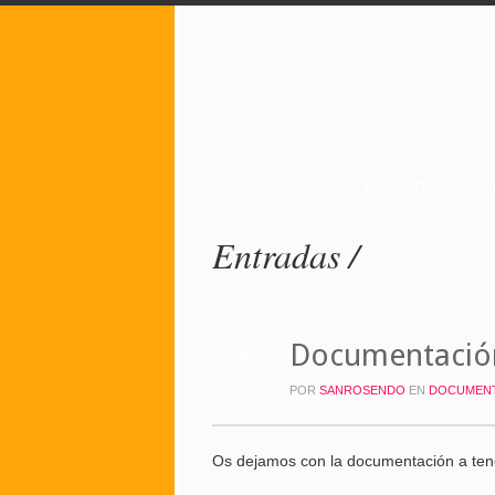
INICIO
EL CENTRO
O
Entradas /
Documentación
08
MAR
POR
SANROSENDO
EN
DOCUMEN
Os dejamos con la documentación a tene